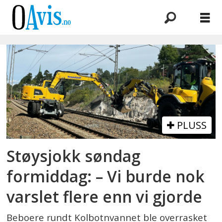
Emne:
varsling
PLUSS
Støysjokk søndag
formiddag: – Vi burde nok
varslet flere enn vi gjorde
Beboere rundt Kolbotnvannet ble overrasket