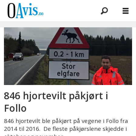
Emne:
vilt
846 hjortevilt påkjørt i
Follo
846 hjortevilt ble påkjørt på vegene i Follo fra
2014 til 2016. De fleste påkjørslene skjedde i