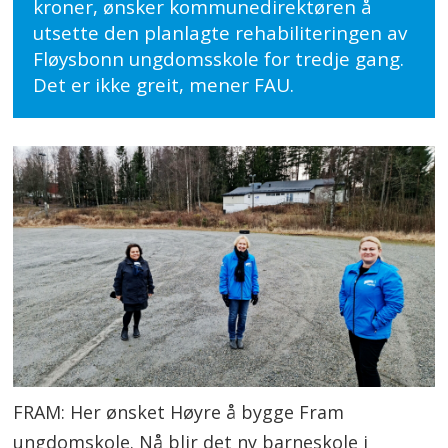
kroner, ønsker kommunedirektøren å
utsette den planlagte rehabiliteringen av
Fløysbonn ungdomsskole for tredje gang.
Det er ikke greit, mener FAU.
FRAM: Her ønsket Høyre å bygge Fram
ungdomskole. Nå blir det ny barneskole i