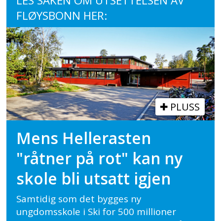
LES SAKEN OM UTSETTELSEN AV
FLØYSBONN HER:
PLUSS
Mens Hellerasten
"råtner på rot" kan ny
skole bli utsatt igjen
Samtidig som det bygges ny
ungdomsskole i Ski for 500 millioner