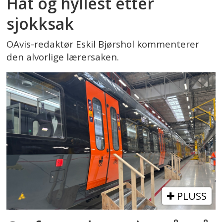
Hat og hyllest etter
sjokksak
OAvis-redaktør Eskil Bjørshol kommenterer
den alvorlige lærersaken.
PLUSS