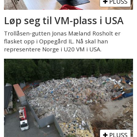
PLUSS
Løp seg til VM-plass i USA
Trollåsen-gutten Jonas Mæland Rosholt er
flasket opp i Oppegård IL. Nå skal han
representere Norge i U20 VM i USA.
PLUSS