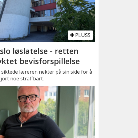
PLUSS
slo løslatelse - retten
yktet bevisforspillelse
siktede læreren nekter på sin side for å
jort noe straffbart.