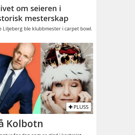
ivet om seieren i
storisk mesterskap
 Liljeberg ble klubbmester i carpet bowl.
PLUSS
å Kolbotn