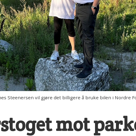
s Steenersen vil gjøre det billigere å bruke bilen i Nordre 
rstoget mot park