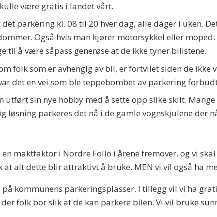
kulle være gratis i landet vårt.
 parkering kl. 08 til 20 hver dag, alle dager i uken. Det 
yre dommer. Også hvis man kjører motorsykkel eller moped
 til å være såpass generøse at de ikke tyner bilistene.
i om folk som er avhengig av bil, er fortvilet siden de ikke 
 var det en vei som ble teppebombet av parkering forbudt 
utført sin nye hobby med å sette opp slike skilt. Mange er
dig løsning parkeres det nå i de gamle vognskjulene der n
i en maktfaktor i Nordre Follo i årene fremover, og vi ska
k at alt dette blir attraktivt å bruke. MEN vi vil også ha 
ng på kommunens parkeringsplasser. I tillegg vil vi ha gra
er folk bor slik at de kan parkere bilen. Vi vil bruke sunn