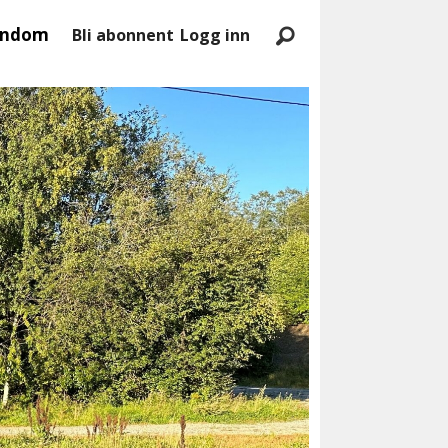
endom
Bli abonnent
Logg inn