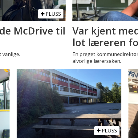
PLUSS
de McDrive til
Var kjent med
lot læreren f
t vanlige.
En preget kommunedirektør 
alvorlige lærersaken.
PLUSS