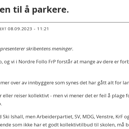
en til å parkere.
08.09.2023 - 11:21
TERT
representerer skribentens meninger.
lo, og vi i Nordre Follo FrP forstår at mange av dere er f
mer over av innbyggere som synes det har gått alt for lan
er eller reiser kollektivt - men vi mener det er feil å plage
.
 Ski Ishall, men Arbeiderpartiet, SV, MDG, Venstre, KrF og 
ende som ikke har et godt kollektivtilbud til skolen, må 