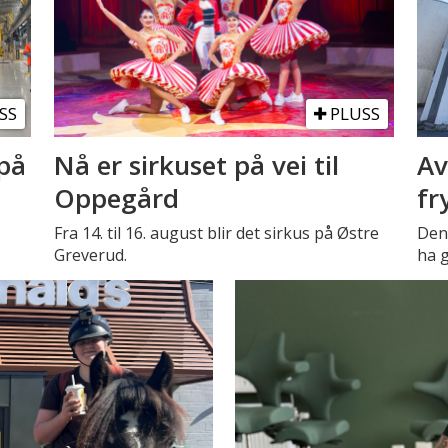
SS
PLUSS
på
Nå er sirkuset på vei til
Av
Oppegård
fr
Fra 14. til 16. august blir det sirkus på Østre
Den 
Greverud.
ha g