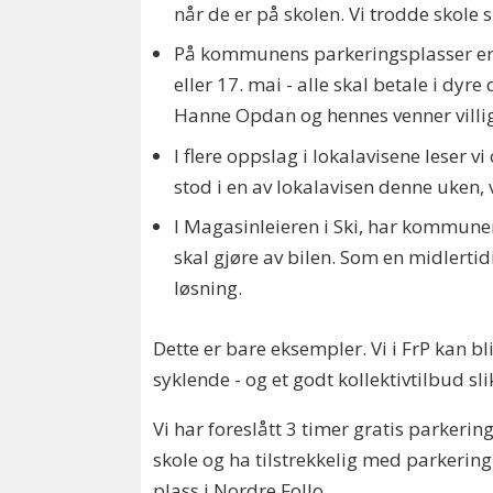
når de er på skolen. Vi trodde skole s
På kommunens parkeringsplasser er det
eller 17. mai - alle skal betale i d
Hanne Opdan og hennes venner villige
I flere oppslag i lokalavisene leser v
stod i en av lokalavisen denne uken,
I Magasinleieren i Ski, har kommunen 
skal gjøre av bilen. Som en midlerti
løsning.
Dette er bare eksempler. Vi i FrP kan bl
syklende - og et godt kollektivtilbud sli
Vi har foreslått 3 timer gratis parkeri
skole og ha tilstrekkelig med parkering d
plass i Nordre Follo.