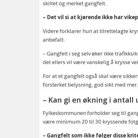
skiltet og merket gangfelt.
– Det vil si at kjørende ikke har vik
Videre forklarer hun at tilrettelagte k
anbefalt.
– Gangfelt i seg selv øker ikke trafikk
det ellers vil være vanskelig å krysse ve
For at et gangfelt også skal være sikke
forsterket belysning, god sikt med mer
– Kan gi en økning i antall
Fylkeskommunen forholder seg til gangf
være minimum 20 til 30 kryssende fotgj
– Gangfelt som ikke følger disse krit