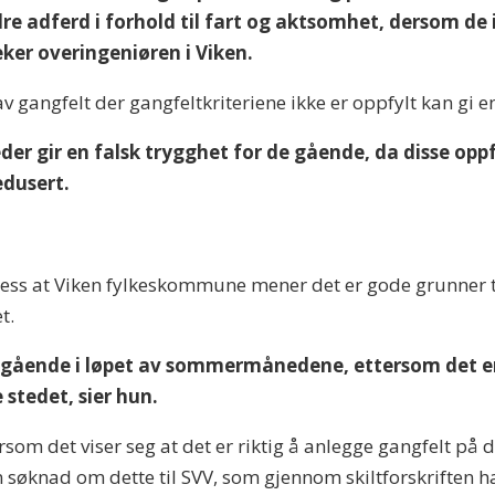
dre adferd i forhold til fart og aktsomhet, dersom de i
ker overingeniøren i Viken.
 gangfelt der gangfeltkriteriene ikke er oppfylt kan gi en
teder gir en falsk trygghet for de gående, da disse op
edusert.
ess at Viken fylkeskommune mener det er gode grunner ti
t.
 av gående i løpet av sommermånedene, ettersom det er
 stedet, sier hun.
rsom det viser seg at det er riktig å anlegge gangfelt på de
 søknad om dette til SVV, som gjennom skiltforskriften h