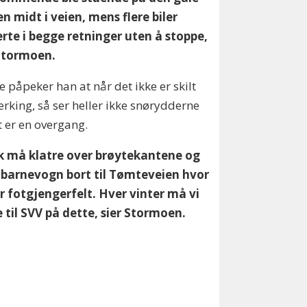
en midt i veien, mens flere biler
rte i begge retninger uten å stoppe,
 Stormoen.
e påpeker han at når det ikke er skilt
rking, så ser heller ikke snørydderne
t er en overgang.
lk må klatre over brøytekantene og
e barnevogn bort til Tømteveien hvor
r fotgjengerfelt. Hver vinter må vi
 til SVV på dette, sier Stormoen.