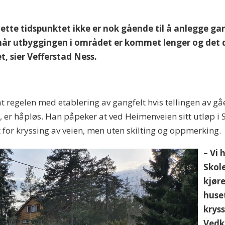
dette tidspunktet ikke er nok gående til å anlegge gan
 når utbyggingen i området er kommet lenger og det d
, sier Vefferstad Ness.
 regelen med etablering av gangfelt hvis tellingen av gåe
 er håpløs. Han påpeker at ved Heimenveien sitt utløp i S
gt for kryssing av veien, men uten skilting og oppmerking.
– Vi 
Skole
kjøre
huse
kryss
Vedk