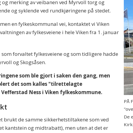
ing og merking av veibanen ved Myrvoll torg og
ende og syklende ved rundkjøringene på stedet.
 men en fylkeskommunal vei, kontaktet vi Viken
altningen av fylkesveiene i hele Viken fra 1. januar
) som forvaltet fylkesveiene og som tidligere hadde
rvoll og Skogsåsen.
deringene som ble gjort i saken den gang, men
lert det som kalles "tilrettelagte
e Vefferstad Ness i Viken fylkeskommune.
PÅ F
nkt
"ove
De e
det brukt de samme sikkerhetstiltakene som ved
Kir
et kantstein og midtrabatt), men uten at det er