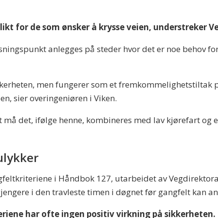
eplikt for de som ønsker å krysse veien, understreker V
rysningspunkt anlegges på steder hvor det er noe behov for
sikkerheten, men fungerer som et fremkommelighetstiltak p
ien, sier overingeniøren i Viken.
rt må det, ifølge henne, kombineres med lav kjørefart og
.
 ulykker
eltkriteriene i Håndbok 127, utarbeidet av Vegdirektorate
engere i den travleste timen i døgnet før gangfelt kan an
eriene har ofte ingen positiv virkning på sikkerheten. 