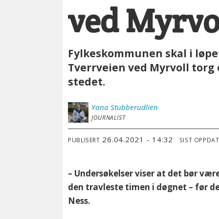
ved Myrvo
Fylkeskommunen skal i løpet
Tverrveien ved Myrvoll torg
stedet.
Yana
Stubberudlien
JOURNALIST
26.04.2021 - 14:32
PUBLISERT
SIST OPPDA
– Undersøkelser viser at det bør væ
den travleste timen i døgnet – før 
Ness.