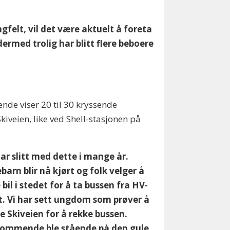
gfelt, vil det være aktuelt å foreta
ermed trolig har blitt flere beboere
nde viser 20 til 30 kryssende
kiveien, like ved Shell-stasjonen på
har slitt med dette i mange år.
barn blir nå kjørt og folk velger å
 bil i stedet for å ta bussen fra HV-
t. Vi har sett ungdom som prøver å
e Skiveien for å rekke bussen.
ommende ble stående på den gule