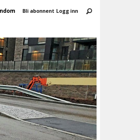
endom
Bli abonnent
Logg inn