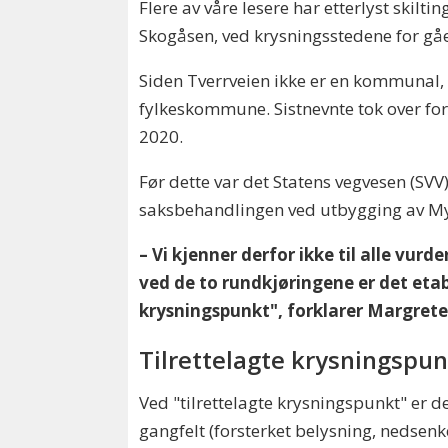
Flere av våre lesere har etterlyst skilt
Skogåsen, ved krysningsstedene for gå
Siden Tverrveien ikke er en kommunal,
fylkeskommune. Sistnevnte tok over forv
2020.
Før dette var det Statens vegvesen (SVV
saksbehandlingen ved utbygging av My
– Vi kjenner derfor ikke til alle vur
ved de to rundkjøringene er det etab
krysningspunkt", forklarer Margret
Tilrettelagte krysningspu
Ved "tilrettelagte krysningspunkt" er 
gangfelt (forsterket belysning, nedsenk