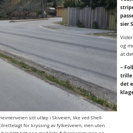
strip
passe
sier
Vider
og me
at de
– Fo
trill
det e
klage
nveien sitt utløp i Skiveien, like ved Shell-
tilrettelagt for kryssing av fylkesveien, men uten