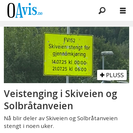
Emne:
vei
PLUSS
Veistenging i Skiveien og
Solbråtanveien
Nå blir deler av Skiveien og Solbråtanveien
stengt i noen uker.