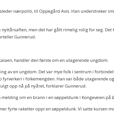
leder nærpoliti, til Oppegård Avis. Han understreker imidl
nyttårsaften, men det har gått rimelig rolig for seg. Det 
forteller Gunnerud.
skalaen, handler den første om en utagerende ungdom.
ning av en ungdom. Det var mye folk i sentrum i forbinde
opp fyrverkeri i folkemengden. Han var både utagerende 
fulgt opp nå på nyåret, forklarer Gunnerud.
n melding om en brann i en søppeldunk i Kongeveien på
r fyrte raketter oppi en søppeldunk. Vi satte kursen mo