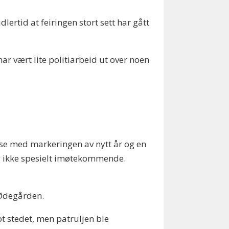
ertid at feiringen stort sett har gått
har vært lite politiarbeid ut over noen
lse med markeringen av nytt år og en
og ikke spesielt imøtekommende.
 Ødegården.
t stedet, men patruljen ble