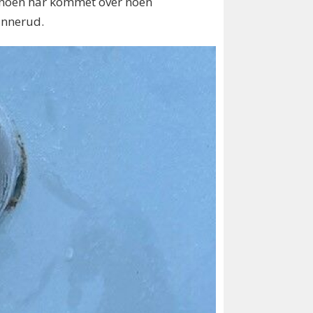
is noen har kommet over noen
unnerud.