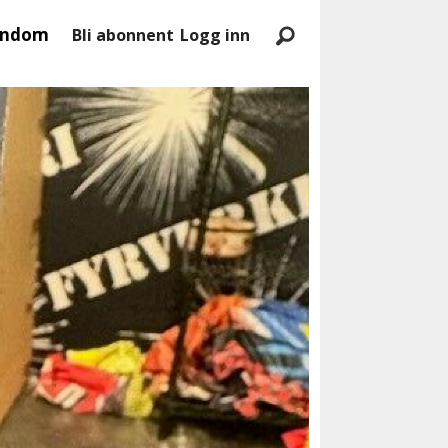
endom
Bli abonnent
Logg inn