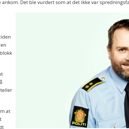
e ankom. Det ble vurdert som at det ikke var spredningsf
tiden
 en
gblokk
ot
 å
teller
om at
t
dt