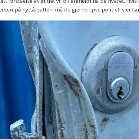
tt forståelse av at det vil bli anmeldt nå på nyåret. Hv
keri på nyttårsaften, må de gjerne tipse politiet, sier G