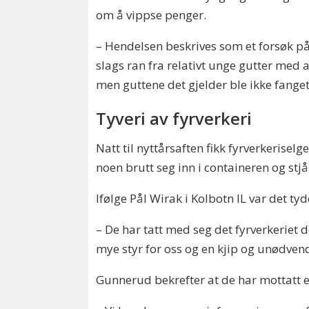
om å vippse penger.
– Hendelsen beskrives som et forsøk på
slags ran fra relativt unge gutter med
men guttene det gjelder ble ikke fang
Tyveri av fyrverkeri
Natt til nyttårsaften fikk fyrverkerisel
noen brutt seg inn i containeren og stjå
Ifølge Pål Wirak i Kolbotn IL var det tyd
– De har tatt med seg det fyrverkeriet
mye styr for oss og en kjip og unødvend
Gunnerud bekrefter at de har mottatt 