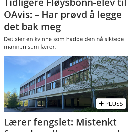
Tidligere Fløysbonn-elev til
OAvis: – Har prøvd å legge
det bak meg
Det sier en kvinne som hadde den nå siktede
mannen som lærer.
PLUSS
Lærer fengslet: Mistenkt