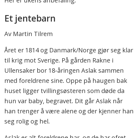
Her er ukens anbefaling:
Et jentebarn
Av Martin Tilrem
Året er 1814 og Danmark/Norge gjør seg klar
til krig mot Sverige. På gården Rakne i
Ullensaker bor 18-åringen Aslak sammen
med foreldrene sine. Oppe på haugen bak
huset ligger tvillingsøsteren som døde da
hun var baby, begravet. Dit går Aslak når
han trenger å være alene og der kjenner han
seg rolig og hel.
Aslak er alt foreldrene har, og de har ofret