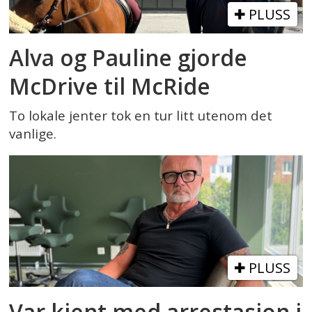
PLUSS
Alva og Pauline gjorde
McDrive til McRide
To lokale jenter tok en tur litt utenom det
vanlige.
PLUSS
Var kjent med arrestasjon i