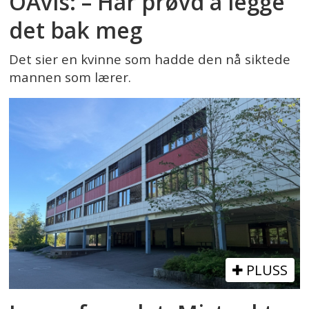
OAvis: – Har prøvd å legge
det bak meg
Det sier en kvinne som hadde den nå siktede
mannen som lærer.
PLUSS