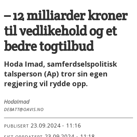
– 12 milliarder kroner
til vedlikehold og et
bedre togtilbud
Hoda Imad, samferdselspolitisk
talsperson (Ap) tror sin egen
regjering vil rydde opp.
Hoda
Imad
DEBATT@OAVIS.NO
23.09.2024 - 11:16
PUBLISERT
23.09.2024 - 11:18
SIST OPPDATERT