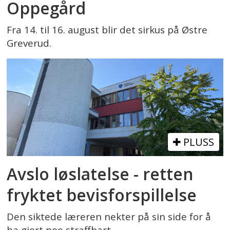
Oppegård
Fra 14. til 16. august blir det sirkus på Østre
Greverud.
PLUSS
Avslo løslatelse - retten
fryktet bevisforspillelse
Den siktede læreren nekter på sin side for å
ha gjort noe straffbart.