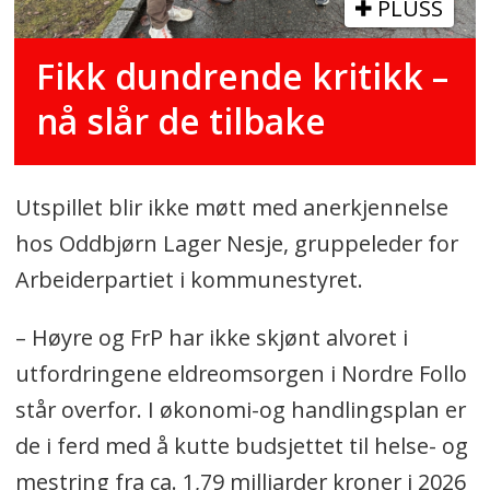
PLUSS
Fikk dundrende kritikk –
nå slår de tilbake
Utspillet blir ikke møtt med anerkjennelse
hos Oddbjørn Lager Nesje, gruppeleder for
Arbeiderpartiet i kommunestyret.
– Høyre og FrP har ikke skjønt alvoret i
utfordringene eldreomsorgen i Nordre Follo
står overfor. I økonomi-og handlingsplan er
de i ferd med å kutte budsjettet til helse- og
mestring fra ca. 1,79 milliarder kroner i 2026