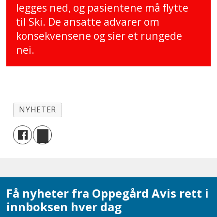
legges ned, og pasientene må flytte
til Ski. De ansatte advarer om
konsekvensene og sier et rungede
nei.
NYHETER
Få nyheter fra Oppegård Avis rett i
innboksen hver dag