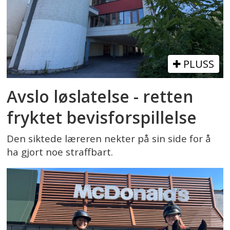
PLUSS
Avslo løslatelse - retten
fryktet bevisforspillelse
Den siktede læreren nekter på sin side for å
ha gjort noe straffbart.