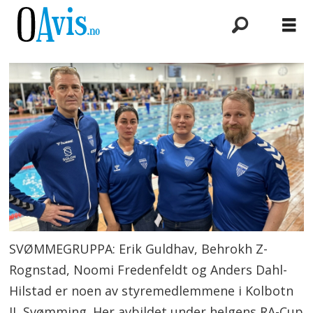
SVØMMEGRUPPA: Erik Guldhav, Behrokh Z-
Rognstad, Noomi Fredenfeldt og Anders Dahl-
Hilstad er noen av styremedlemmene i Kolbotn
IL Svømming. Her avbildet under helgens RA-Cup