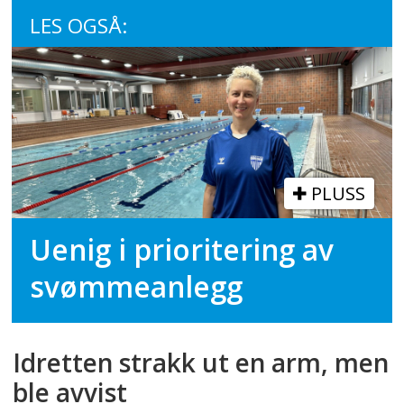
LES OGSÅ:
PLUSS
Uenig i prioritering av
svømmeanlegg
Idretten strakk ut en arm, men
ble avvist