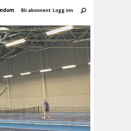
endom
Bli abonnent
Logg inn