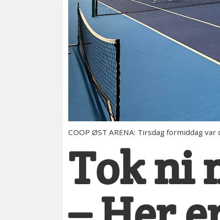
COOP ØST ARENA: Tirsdag formiddag var det 
Tok ni 
– Her e