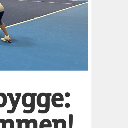
bygge:
kommen!