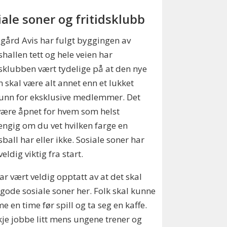
iale soner og fritidsklubb
ård Avis har fulgt byggingen av
shallen tett og hele veien har
sklubben vært tydelige på at den nye
n skal være alt annet enn et lukket
unn for eksklusive medlemmer. Det
være åpnet for hvem som helst
ngig om du vet hvilken farge en
sball har eller ikke. Sosiale soner har
veldig viktig fra start.
har vært veldig opptatt av at det skal
gode sosiale soner her. Folk skal kunne
 en time før spill og ta seg en kaffe.
je jobbe litt mens ungene trener og