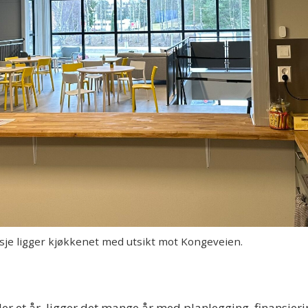
asje ligger kjøkkenet med utsikt mot Kongeveien.
r et år, ligger det mange år med planlegging, finansie