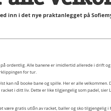
med inn i det nye praktanlegget på Sofiem
på ordentlig. Alle banene er imidlertid allerede i drift o
rklippingen for tur.
st kan nå booke bane og spille. Her er alle velkommen. 
acket i ditt liv. Dette er like tilgjengelig som padel, sie
t være gratis utlån av racket, baller og sko tilgjengelig i 