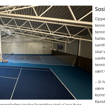
Sos
Oppeg
tenni
tenni
halle
samf
skal 
uavhe
tenni
vært 
– Vi 
være 
komme
Kansk
ennishallen tirsdag formiddag stod «Coop Bygg-