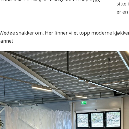
sitte 
er en
va Wedøe snakker om. Her finner vi et topp moderne kjøkke
 annet.