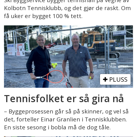
Ski Byggservice bygger tennishall på vegne av
Kolbotn Tennisklubb, og det gjør de raskt. Om
få uker er bygget 100 % tett.
PLUSS
Tennisfolket er så gira nå
– Byggeprosessen går så på skinner, og vel så
det, forteller Einar Granlien i Tennisklubben.
En siste sesong i bobla må de dog tåle.