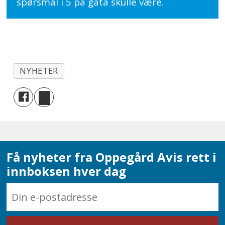
spørsmål i 5 på gata skulle være.
NYHETER
Få nyheter fra Oppegård Avis rett i
innboksen hver dag