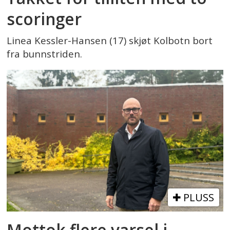
scoringer
Linea Kessler-Hansen (17) skjøt Kolbotn bort
fra bunnstriden.
PLUSS
Mottok flere varsel i