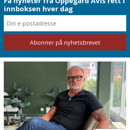
Få nyheter fra Oppegård Avis rett i
innboksen hver dag