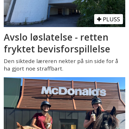
PLUSS
Avslo løslatelse - retten
fryktet bevisforspillelse
Den siktede læreren nekter på sin side for å
ha gjort noe straffbart.