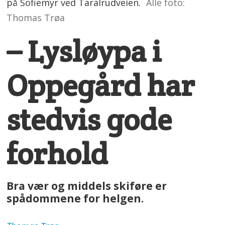
på Sofiemyr ved Taralrudveien.
Alle foto:
Thomas Trøa
– Lysløypa i
Oppegård har
stedvis gode
forhold
Bra vær og middels skiføre er
spådommene for helgen.