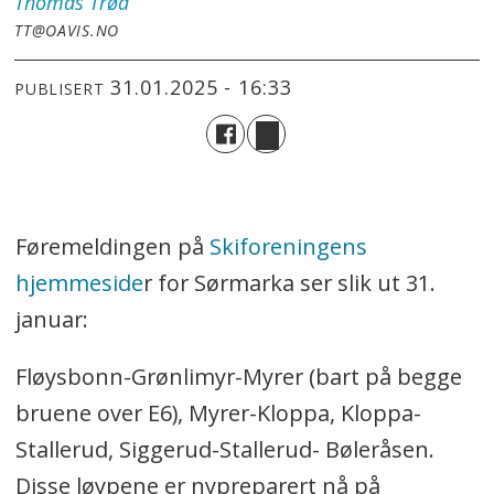
Thomas
Trøa
TT@OAVIS.NO
31.01.2025 - 16:33
PUBLISERT
Føremeldingen på
Skiforeningens
hjemmeside
r for Sørmarka ser slik ut 31.
januar:
Fløysbonn-Grønlimyr-Myrer (bart på begge
bruene over E6), Myrer-Kloppa, Kloppa-
Stallerud, Siggerud-Stallerud- Bøleråsen.
Disse løypene er nypreparert nå på