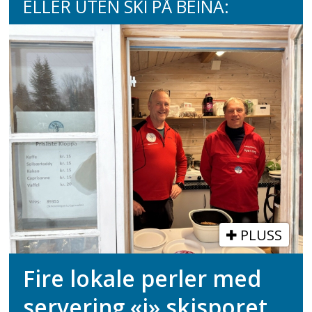
ELLER UTEN SKI PÅ BEINA:
PLUSS
Fire lokale perler med
servering «i» skisporet