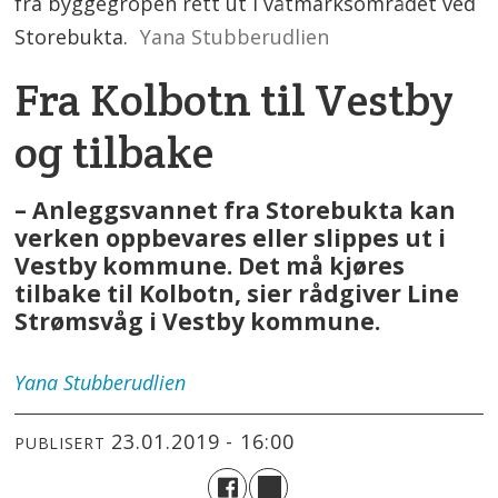
fra byggegropen rett ut i våtmarksområdet ved
Storebukta.
Yana Stubberudlien
Fra Kolbotn til Vestby
og tilbake
– Anleggsvannet fra Storebukta kan
verken oppbevares eller slippes ut i
Vestby kommune. Det må kjøres
tilbake til Kolbotn, sier rådgiver Line
Strømsvåg i Vestby kommune.
Yana
Stubberudlien
23.01.2019 - 16:00
PUBLISERT