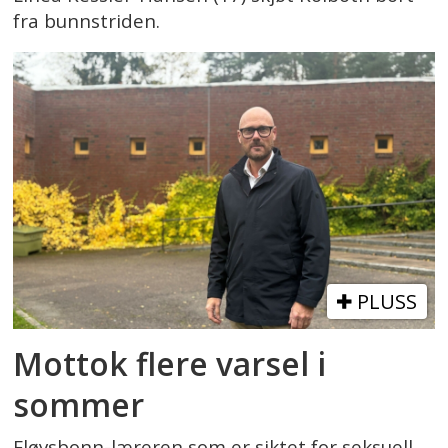
fra bunnstriden.
PLUSS
Mottok flere varsel i
sommer
Fløysbonn-læreren som er siktet for seksuell