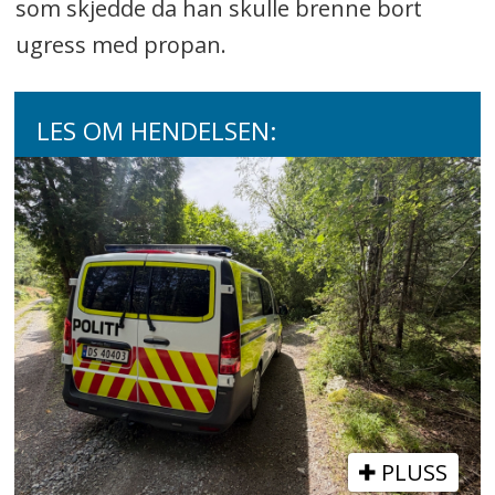
som skjedde da han skulle brenne bort
ugress med propan.
LES OM HENDELSEN:
PLUSS