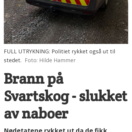
FULL UTRYKNING: Politiet rykket også ut til
stedet.
Foto: Hilde Hammer
Brann på
Svartskog - slukket
av naboer
Nødetatene rykket ut da de fikk