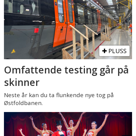
PLUSS
Omfattende testing går på
skinner
Neste år kan du ta flunkende nye tog på
Østfoldbanen.