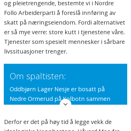
og pleietrengende, bestemte vi i Nordre
Follo Arbeiderparti å foreslå innføring av
skatt på næringseiendom. Fordi alternativet
er så mye verre: store kutt i tjenestene våre.
Tjenester som spesielt mennesker i sårbare
livssituasjoner trenger.
Om spaltisten:
Oddbjørn Lager Nesje er bosatt på
Nedre Ormerud på Kolbotn sammen
med sin kone og to barn. Han er
gruppeleder i Nordre Follo
Derfor er det på høy tid å legge vekk de
Arbeiderparti.