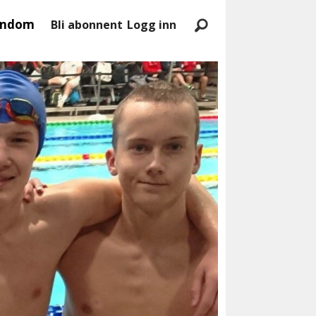
endom
Bli abonnent
Logg inn