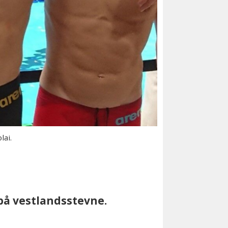
lai.
på vestlandsstevne.