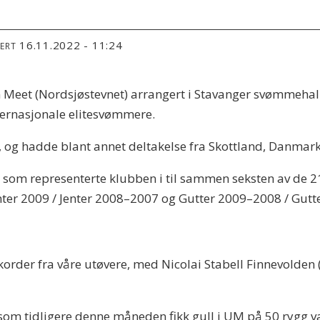
16.11.2022 - 11:24
TERT
 Meet (Nordsjøstevnet) arrangert i Stavanger svømmehall.
nternasjonale elitesvømmere.
e, og hadde blant annet deltakelse fra Skottland, Danmark
ere som representerte klubben i til sammen seksten av de 
enter 2009 / Jenter 2008–2007 og Gutter 2009–2008 / Gut
ekorder fra våre utøvere, med Nicolai Stabell Finnevolden 
som tidligere denne måneden fikk gull i UM på 50 rygg van