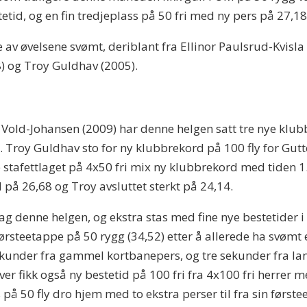
id, og en fin tredjeplass på 50 fri med ny pers på 27,18
re av øvelsene svømt, deriblant fra Ellinor Paulsrud-Kvisl
) og Troy Guldhav (2005).
 Vold-Johansen (2009) har denne helgen satt tre nye klubb
5). Troy Guldhav sto for ny klubbrekord på 100 fly for Gutte
e stafettlaget på 4x50 fri mix ny klubbrekord med tiden 1
d på 26,68 og Troy avsluttet sterkt på 24,14.
lag denne helgen, og ekstra stas med fine nye bestetider i
førsteetappe på 50 rygg (34,52) etter å allerede ha svømt 
sekunder fra gammel kortbanepers, og tre sekunder fra la
Iver fikk også ny bestetid på 100 fri fra 4x100 fri herrer
 på 50 fly dro hjem med to ekstra perser til fra sin først