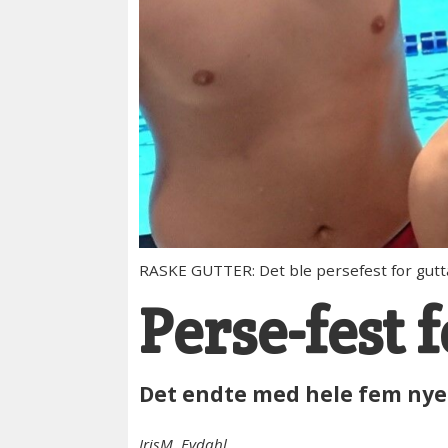
RASKE GUTTER: Det ble persefest for gutta 
Perse-fest
Det endte med hele fem nye
Iris
M. Evdahl