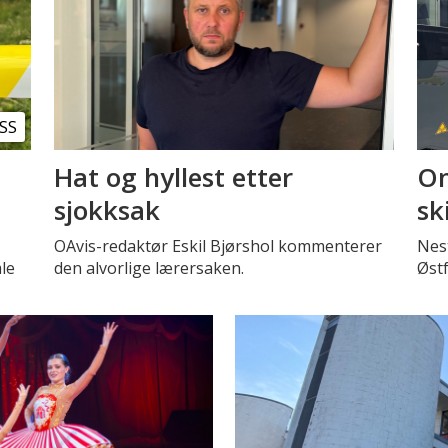
SS
Hat og hyllest etter
Om
sjokksak
sk
OAvis-redaktør Eskil Bjørshol kommenterer
Nest
le
den alvorlige lærersaken.
Øst