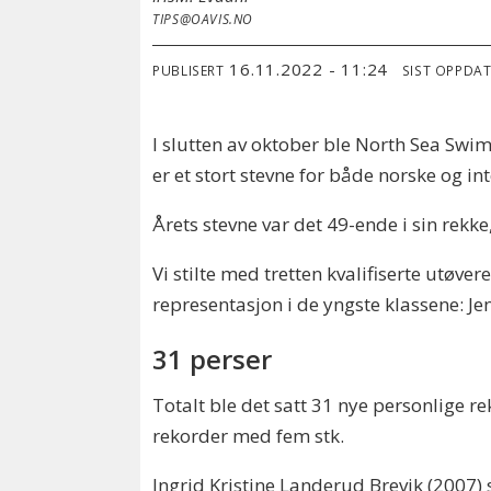
TIPS@OAVIS.NO
16.11.2022 - 11:24
PUBLISERT
SIST OPPDA
I slutten av oktober ble North Sea Swim
er et stort stevne for både norske og i
Årets stevne var det 49-ende i sin rekk
Vi stilte med tretten kvalifiserte utøv
representasjon i de yngste klassene: J
31 perser
Totalt ble det satt 31 nye personlige r
rekorder med fem stk.
Ingrid Kristine Landerud Brevik (2007) 