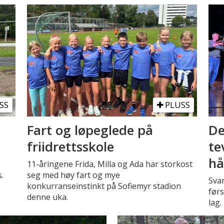
SS
PLUSS
Fart og løpeglede på
De
friidrettsskole
te
hå
11-åringene Frida, Milla og Ada har storkost
.
seg med høy fart og mye
Sva
konkurranseinstinkt på Sofiemyr stadion
førs
denne uka.
lag.