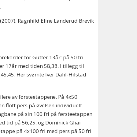
.
a (2007), Ragnhild Eline Landerud Brevik
rekorder for Gutter 13år: på 50 fri
r 17år med tiden 58,38. I tillegg til
.45,45. Her svømte Iver Dahl-Hilstad
 flere av førsteetappene. På 4x50
en flott pers på øvelsen individuelt
ngbane på sin 100 fri på førsteetappen
 med tid på 56,25, og Dominick Ghai
eetappe på 4x100 fri med pers på 50 fri