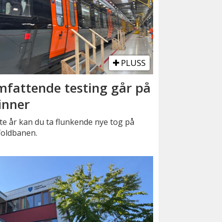
PLUSS
fattende testing går på
inner
e år kan du ta flunkende nye tog på
foldbanen.