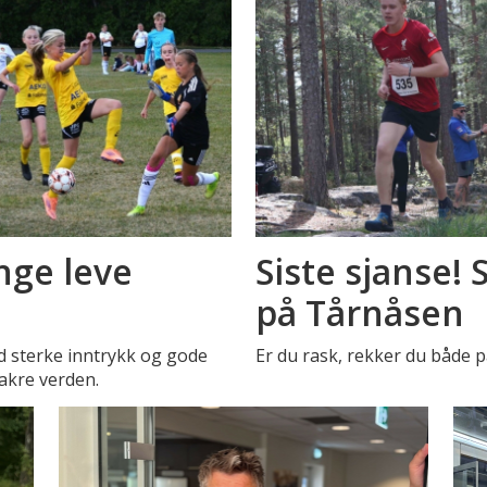
nge leve
Siste sjanse!
på Tårnåsen
d sterke inntrykk og gode
Er du rask, rekker du både p
vakre verden.