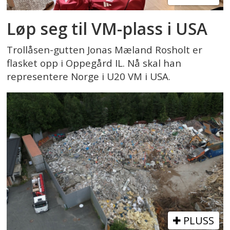
Løp seg til VM-plass i USA
Trollåsen-gutten Jonas Mæland Rosholt er
flasket opp i Oppegård IL. Nå skal han
representere Norge i U20 VM i USA.
PLUSS