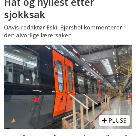
Hat og hyllest etter
sjokksak
OAvis-redaktør Eskil Bjørshol kommenterer
den alvorlige lærersaken.
PLUSS