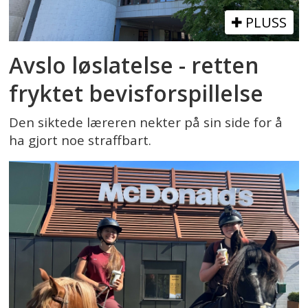
PLUSS
Avslo løslatelse - retten
fryktet bevisforspillelse
Den siktede læreren nekter på sin side for å
ha gjort noe straffbart.