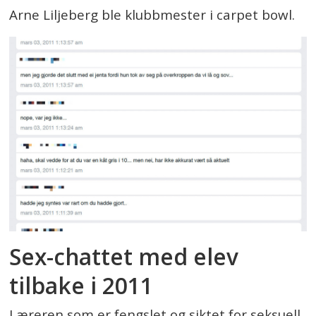
Arne Liljeberg ble klubbmester i carpet bowl.
Sex-chattet med elev
tilbake i 2011
Læreren som er fengslet og siktet for seksuell