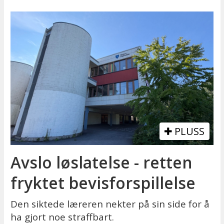
PLUSS
Avslo løslatelse - retten
fryktet bevisforspillelse
Den siktede læreren nekter på sin side for å
ha gjort noe straffbart.