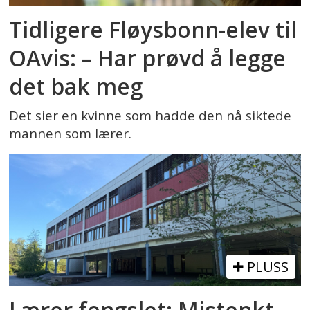
Tidligere Fløysbonn-elev til
OAvis: – Har prøvd å legge
det bak meg
Det sier en kvinne som hadde den nå siktede
mannen som lærer.
PLUSS
Lærer fengslet: Mistenkt