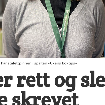
ar stafettpinnen i spalten «Ukens boktips».
r rett og sle
e skrevet