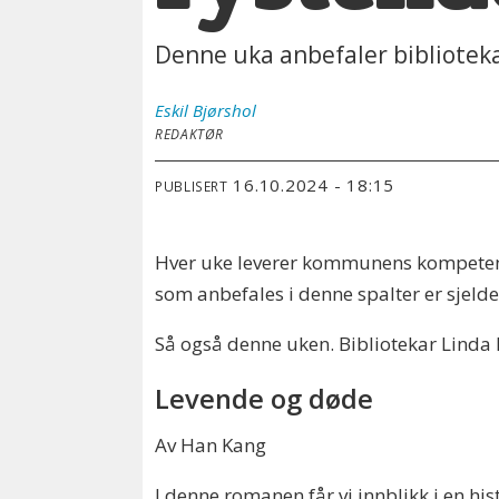
Denne uka anbefaler biblioteka
Eskil
Bjørshol
REDAKTØR
16.10.2024 - 18:15
PUBLISERT
Hver uke leverer kommunens kompetente
som anbefales i denne spalter er sjeld
Så også denne uken. Bibliotekar Linda 
Levende og døde
Av Han Kang
I denne romanen får vi innblikk i en h