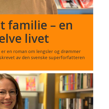
 familie – en
lve livet
et er en roman om lengsler og drømmer
 skrevet av den svenske superforfatteren