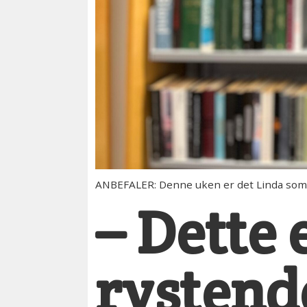
ANBEFALER: Denne uken er det Linda som h
– Dette e
rystend