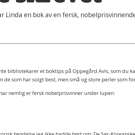
r Linda en bok av en fersk, nobelprisvinnende
 bibliotekarer et boktips på Oppegård Avis, som du kans
en de som har solgt best, men små og store perler som fo
har nemlig er fersk nobelprisvinner under lupen:
istorisk hendelse jeg ikke hadde hørt om: De Sør-Korean