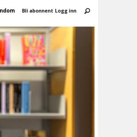
endom
Bli abonnent
Logg inn