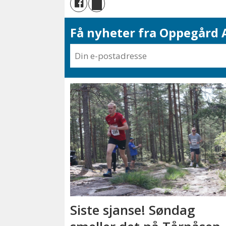
Få nyheter fra Oppegård A
Siste sjanse! Søndag