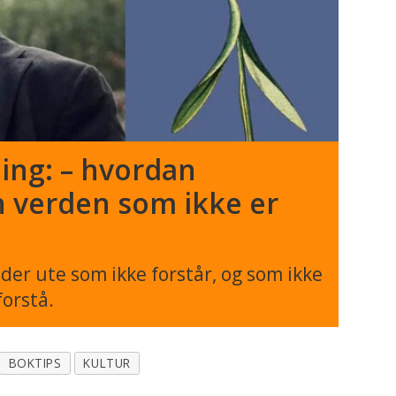
ing: – hvordan
en verden som ikke er
der ute som ikke forstår, og som ikke
forstå.
BOKTIPS
KULTUR