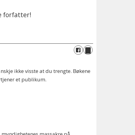
 forfatter!
kje ikke visste at du trengte. Bøkene
rtjener et publikum.
ske myndighetenes massakre på