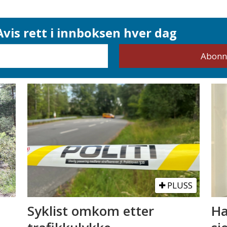
vis rett i innboksen hver dag
PLUSS
Syklist omkom etter
Ha