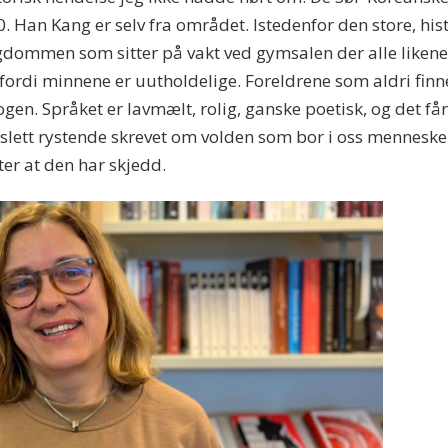
 Han Kang er selv fra området. Istedenfor den store, histo
gdommen som sitter på vakt ved gymsalen der alle likene 
r fordi minnene er uutholdelige. Foreldrene som aldri fin
ogen. Språket er lavmælt, rolig, ganske poetisk, og det får
g slett rystende skrevet om volden som bor i oss mennesk
er at den har skjedd.