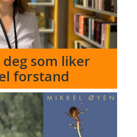
r deg som liker
el forstand