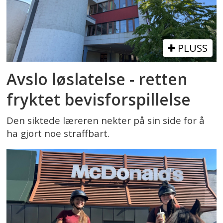
PLUSS
Avslo løslatelse - retten
fryktet bevisforspillelse
Den siktede læreren nekter på sin side for å
ha gjort noe straffbart.