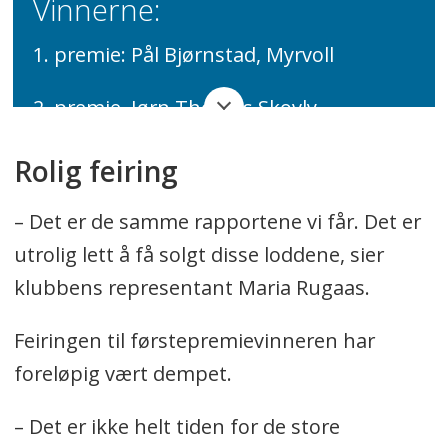
Vinnerne:
1. premie: Pål Bjørnstad, Myrvoll
2. premie. Jørn Thomas Skovly,
Trollåsen
Rolig feiring
3. premie: Elisabeth Holtet Røsseth,
– Det er de samme rapportene vi får. Det er
Kolbotn
utrolig lett å få solgt disse loddene, sier
4. premie: Fahera Ashraf og Eshal Zia,
klubbens representant Maria Rugaas.
Tårnåsen
Feiringen til førstepremievinneren har
foreløpig vært dempet.
– Det er ikke helt tiden for de store