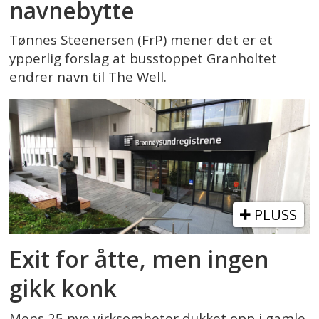
navnebytte
Tønnes Steenersen (FrP) mener det er et
ypperlig forslag at busstoppet Granholtet
endrer navn til The Well.
PLUSS
Exit for åtte, men ingen
gikk konk
Mens 25 nye virksomheter dukket opp i gamle