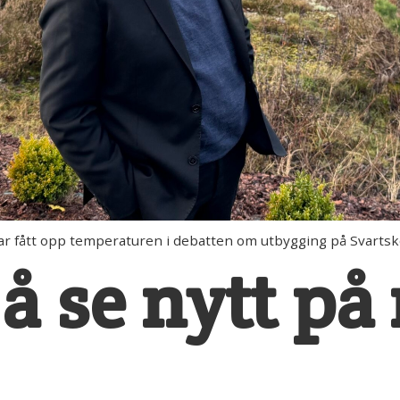
r fått opp temperaturen i debatten om utbygging på Svartsk
 å se nytt på