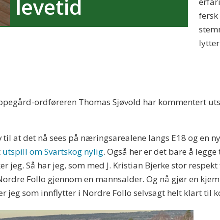
levetid
erfar
fersk
stemm
lytte
Oppegård-ordføreren Thomas Sjøvold har kommentert utspill
v til at det nå sees på næringsarealene langs E18 og en 
t
utspill om Svartskog nylig
. Også her er det bare å legge
r jeg. Så har jeg, som med J. Kristian Bjerke stor respek
ordre Follo gjennom en mannsalder. Og nå gjør en kjem
jeg som innflytter i Nordre Follo selvsagt helt klart til k