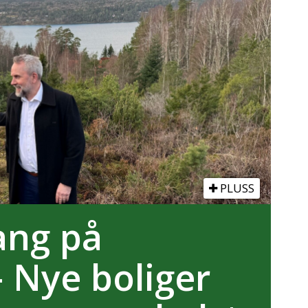
PLUSS
gang på
– Nye boliger