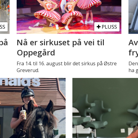
SS
PLUSS
på
Nå er sirkuset på vei til
Av
Oppegård
fr
Fra 14. til 16. august blir det sirkus på Østre
Den 
Greverud.
ha g