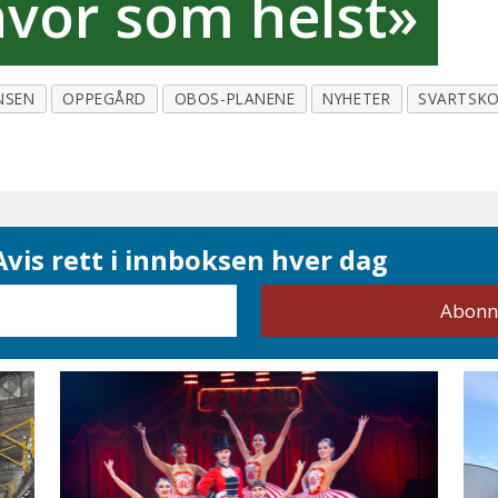
hvor som helst»
NSEN
OPPEGÅRD
OBOS-PLANENE
NYHETER
SVARTSK
vis rett i innboksen hver dag