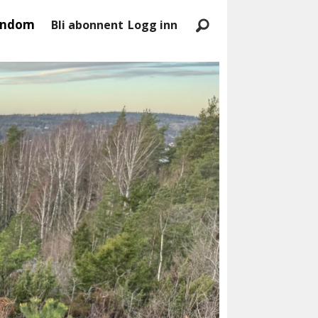
endom
Bli abonnent
Logg inn