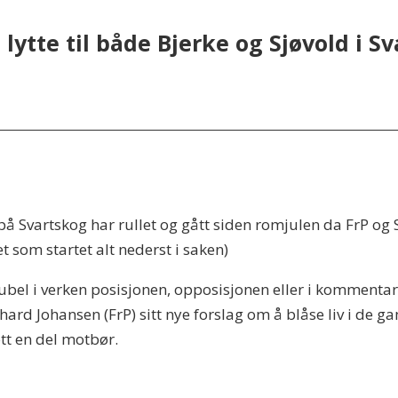
 lytte til både Bjerke og Sjøvold i S
å Svartskog har rullet og gått siden romjulen da FrP og S
t som startet alt nederst i saken)
 jubel i verken posisjonen, opposisjonen eller i kommentar
ichard Johansen (FrP) sitt nye forslag om å blåse liv i d
tt en del motbør.