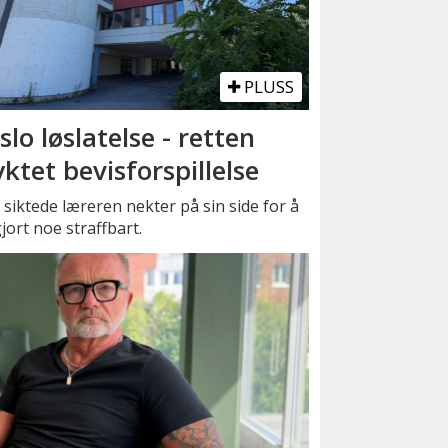
PLUSS
slo løslatelse - retten
yktet bevisforspillelse
siktede læreren nekter på sin side for å
jort noe straffbart.