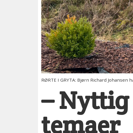
RØRTE I GRYTA: Bjørn Richard Johansen ha
– Nyttig
temaer