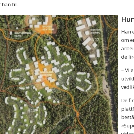
 han til.
Hun
Han e
om en
arbei
de fi
– Vi 
utvik
vedli
De fi
platt
bestå
«Supe
vider