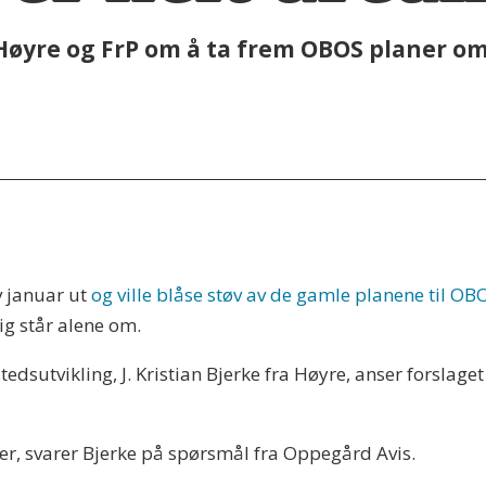
Høyre og FrP om å ta frem OBOS planer om
v januar ut
og ville blåse støv av de gamle planene til O
ig står alene om.
tedsutvikling, J. Kristian Bjerke fra Høyre, anser forslag
øtter, svarer Bjerke på spørsmål fra Oppegård Avis.