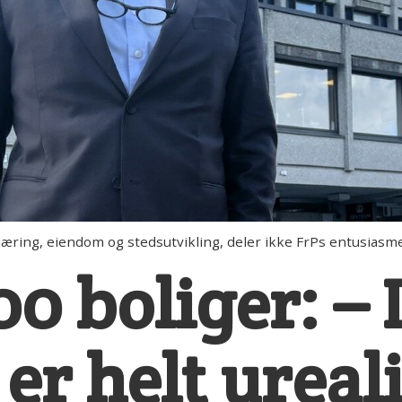
i næring, eiendom og stedsutvikling, deler ikke FrPs entusiasm
200 boliger: –
er helt ureali