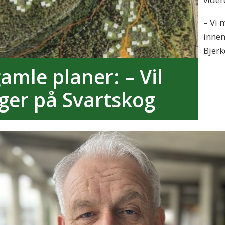
– Vi 
innen
Bjerk
amle planer: – Vil
ger på Svartskog