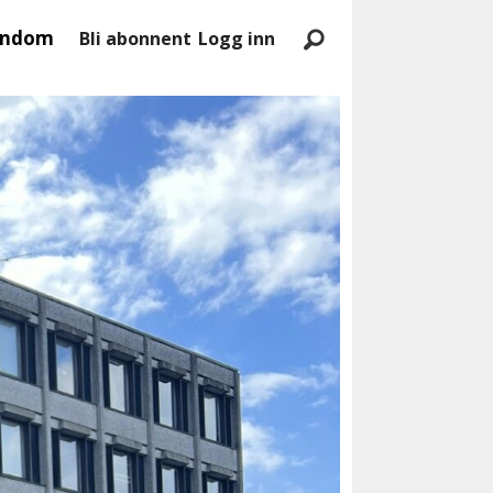
endom
Bli abonnent
Logg inn