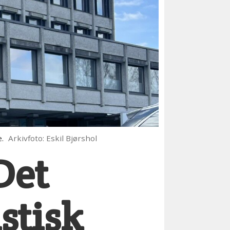
e.
Arkivfoto: Eskil Bjørshol
 Det
stisk