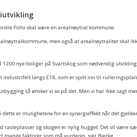
iutvikling
Nordre Follo skal være en arealnøytral kommune.
arealnøytralkommune, men også at arealnøytralitet skal i
å 1200 nye boliger på Svartskog som nødvendig utvikling
 industrifelt langs E18, som er spilt inn til rulleringspla
utbygging så ønsker vi se på det. Men vi har ikke sagt me
dette er mulighetene for en synergieffekt når det gjelde
 rasteplasser og skogen er nylig hugget. Det vil være sær
rt mange faktorer som må vurderes, sier Bjerke.