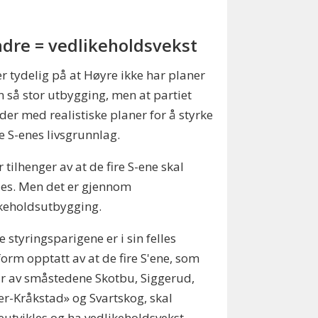
dre = vedlikeholdsvekst
r tydelig på at Høyre ikke har planer
 så stor utbygging, men at partiet
der med realistiske planer for å styrke
re S-enes livsgrunnlag.
er tilhenger av at de fire S-ene skal
les. Men det er gjennom
keholdsutbygging.
re styringsparigene er i sin felles
form opptatt av at de fire S'ene, som
r av småstedene Skotbu, Siggerud,
r-Kråkstad» og Svartskog, skal
eutvikles og ha vedlikeholdsvekst.