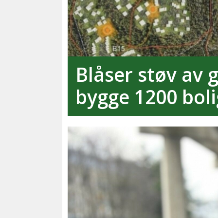
Blåser støv av g
bygge 1200 boli