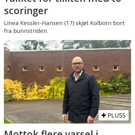
scoringer
Linea Kessler-Hansen (17) skjøt Kolbotn bort
fra bunnstriden.
PLUSS
Mottok flere varsel i