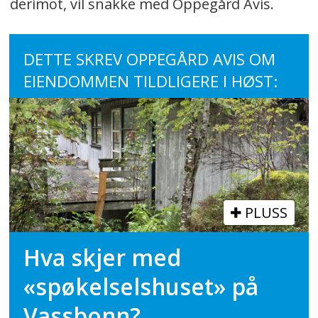
derimot, vil snakke med Oppegård Avis.
DETTE SKREV OPPEGÅRD AVIS OM
EIENDOMMEN TILDLIGERE I HØST:
PLUSS
Hva skjer med
«spøkelselshuset» på
Vassbonn?