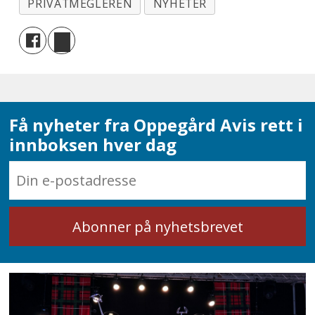
PRIVATMEGLEREN
NYHETER
Få nyheter fra Oppegård Avis rett i
innboksen hver dag