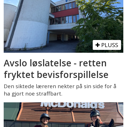
PLUSS
Avslo løslatelse - retten
fryktet bevisforspillelse
Den siktede læreren nekter på sin side for å
ha gjort noe straffbart.