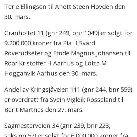
Terje Ellingsen til Anett Steen Hovden den
30. mars.
Granholtet 11 (gnr 249, bnr 1049) er solgt for
9.200.000 kroner fra Pia H Svärd
Roverudseter og Frode Magnus Johansen til
Roar Kristoffer H Aarhus og Lotta M
Hogganvik Aarhus den 30. mars.
Andel av Kringsjåveien 111 (gnr 244, bnr 559)
er overdratt fra Svein Vigleik Rosseland til
Berit Martnes den 27. mars.
Sagmesterveien 34 (gnr 239, bnr 223,
seksjon 57) er solgt for 6.000.000 kroner fra