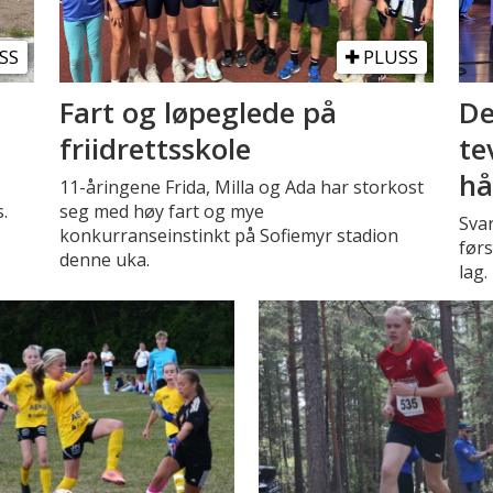
SS
PLUSS
Fart og løpeglede på
De
friidrettsskole
te
hå
11-åringene Frida, Milla og Ada har storkost
.
seg med høy fart og mye
Sva
konkurranseinstinkt på Sofiemyr stadion
førs
denne uka.
lag.