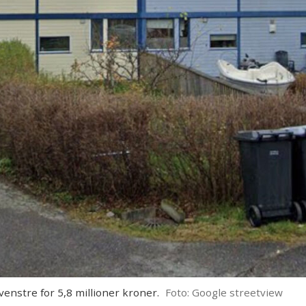
venstre for 5,8 millioner kroner.
Foto: Google streetview