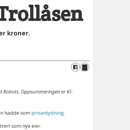
 Trollåsen
er kroner.
ted Robots. Oppsummeringen er KI-
igen hadde som
prisantydning
.
rert som nye eier.