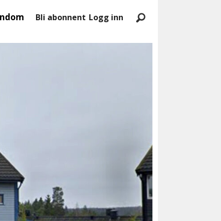
endom
Bli abonnent
Logg inn