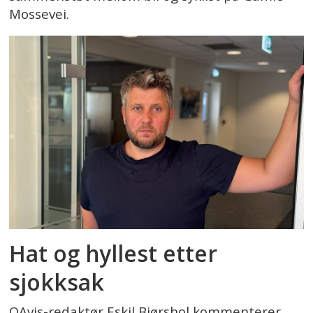
Mossevei.
Hat og hyllest etter
sjokksak
OAvis-redaktør Eskil Bjørshol kommenterer