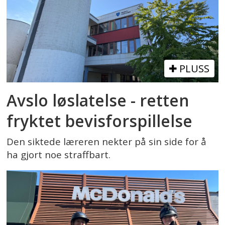
PLUSS
Avslo løslatelse - retten
fryktet bevisforspillelse
Den siktede læreren nekter på sin side for å
ha gjort noe straffbart.