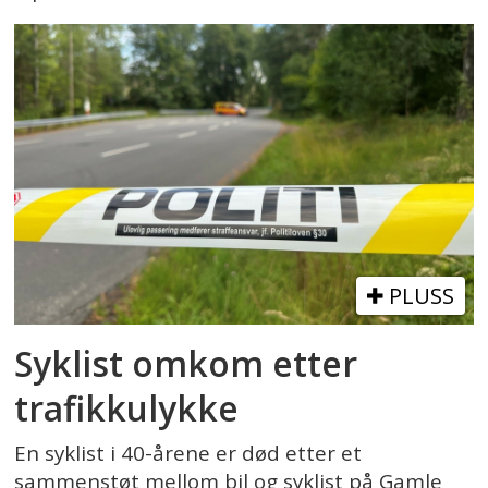
PLUSS
Syklist omkom etter
trafikkulykke
En syklist i 40-årene er død etter et
sammenstøt mellom bil og syklist på Gamle