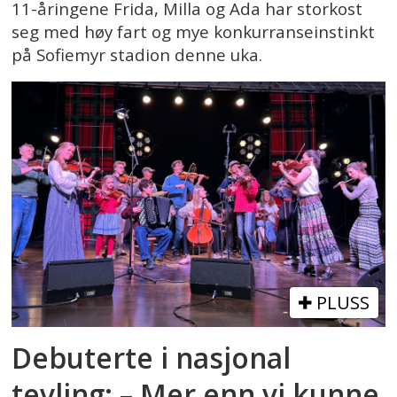
11-åringene Frida, Milla og Ada har storkost
seg med høy fart og mye konkurranseinstinkt
på Sofiemyr stadion denne uka.
PLUSS
Debuterte i nasjonal
tevling: – Mer enn vi kunne