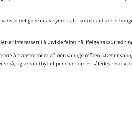
v disse boligene er av nyere dato, som blant annet bolig
en er interessert i å utvikle feltet nå, ifølge saksutredn
revende å transformere på den vanlige måten. «Det er vanl
r små, og arealutbyttet per eiendom er således relativt li