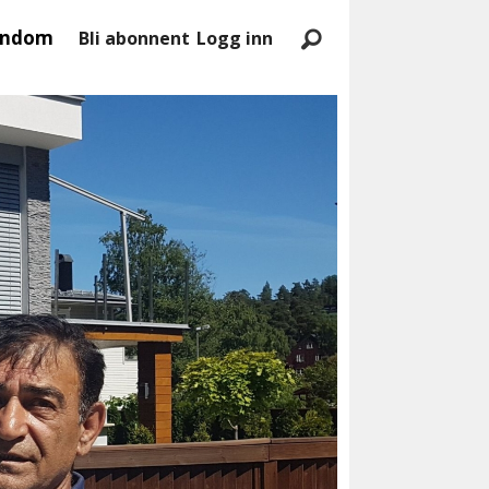
endom
Bli abonnent
Logg inn