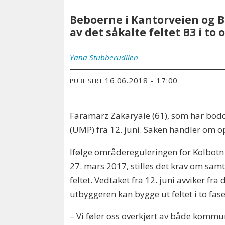
Beboerne i Kantorveien og 
av det såkalte feltet B3 i to
Yana
Stubberudlien
16.06.2018 - 17:00
PUBLISERT
Faramarz Zakaryaie (61), som har bodd i
(UMP) fra 12. juni. Saken handler om op
Ifølge områdereguleringen for Kolbotn
27. mars 2017, stilles det krav om sam
feltet. Vedtaket fra 12. juni avviker fra 
utbyggeren kan bygge ut feltet i to fase
– Vi føler oss overkjørt av både komm