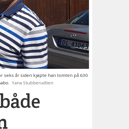
r seks år siden kjøpte han tomten på 630
nabo.
Yana Stubberudlien
v både
n