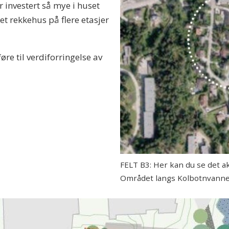
r investert så mye i huset
 et rekkehus på flere etasjer
øre til verdiforringelse av
FELT B3: Her kan du se det akt
Området langs Kolbotnvannet b