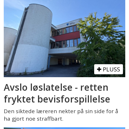
PLUSS
Avslo løslatelse - retten
fryktet bevisforspillelse
Den siktede læreren nekter på sin side for å
ha gjort noe straffbart.