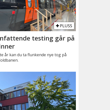
PLUSS
fattende testing går på
inner
e år kan du ta flunkende nye tog på
foldbanen.