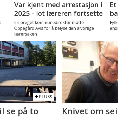
Var kjent med arrestasjon i
Et
2025 - lot læreren fortsette
ba
t
En preget kommunedirektør møtte
Fyl
Oppegård Avis for å belyse den alvorlige
endr
lærersaken.
PLUSS
il se på to
Knivet om sei