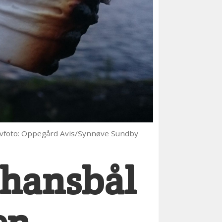
ivfoto: Oppegård Avis/Synnøve Sundby
thansbål