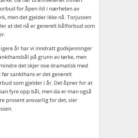
forbud for åpen ild i nærheten av
k, men det gjelder ikke nå. Torjussen
ller at det nå er generelt bålforbud som
er.
ligere år har vi inndratt godkjenninger
nkthansbål på grunn av tørke, men
mindre det skjer noe dramatisk med
 før sankthans er det generelt
rbud som gjelder i år. Det åpner for at
an fyre opp bål, men da er man også
e prosent ansvarlig for det, sier
ussen.