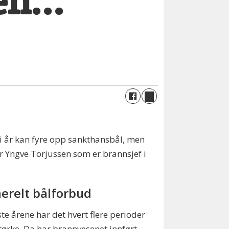
en...
n i år kan fyre opp sankthansbål, men
er Yngve Torjussen som er brannsjef i
erelt bålforbud
ste årene har det hvert flere perioder
ørke. Da har brannvesenet innført