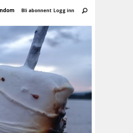
endom
Bli abonnent
Logg inn