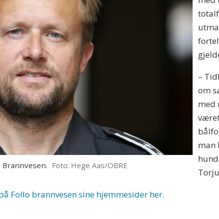
total
utmar
forte
gjeld
– Tid
om sa
med 
været
bålfo
man k
hundr
o Brannvesen.
Foto: Hege Aas/OBRE
Torj
på Follo brannvesen sine hjemmesider her.