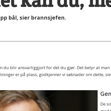
 det kan du, m
opp bål, sier brannsjefen.
n du blir ansvarliggjort for det du gjør. Det betyr at ma
tninger er på plass, godkjenner vi søknader om dette, si
Gen
De si
med t