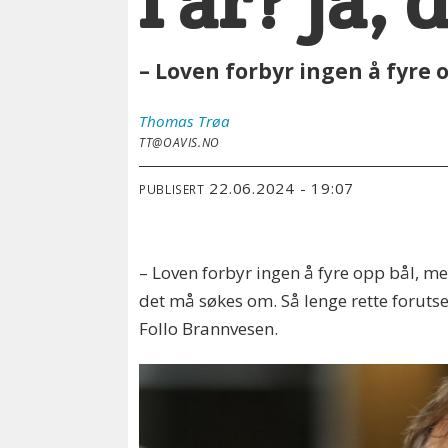
i år? Ja,
– Loven forbyr ingen å fyre 
Thomas
Trøa
TT@OAVIS.NO
22.06.2024 - 19:07
PUBLISERT
– Loven forbyr ingen å fyre opp bål, me
det må søkes om. Så lenge rette forutse
Follo Brannvesen.