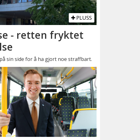
PLUSS
se - retten fryktet
lse
å sin side for å ha gjort noe straffbart.