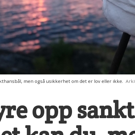
thansbål, men også usikkerhet om det er lov eller ikke.
Ark
yre opp sank