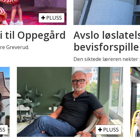
PLUSS
i til Oppegård
Avslo løslatel
bevisforspille
stre Greverud.
Den siktede læreren nekter p
SS
PLUSS