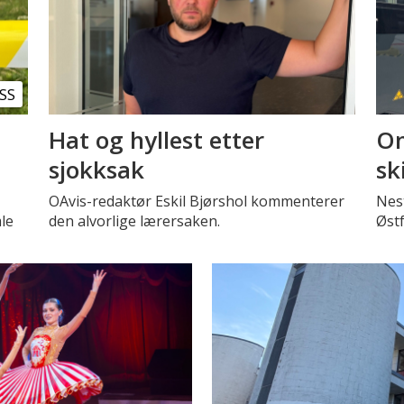
SS
Hat og hyllest etter
Om
sjokksak
sk
OAvis-redaktør Eskil Bjørshol kommenterer
Nest
le
den alvorlige lærersaken.
Øst