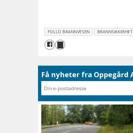
FOLLO BRANNVESEN
BRANNSIKKERHE
Få nyheter fra Oppegård A