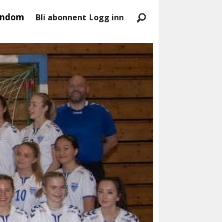
endom
Bli abonnent
Logg inn