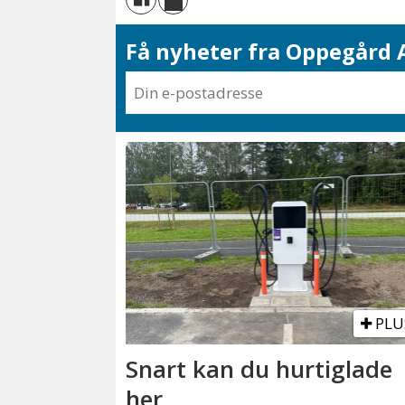
Få nyheter fra Oppegård A
PLU
Snart kan du hurtiglade
her