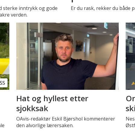
d sterke inntrykk og gode
Er du rask, rekker du både p
vakre verden.
SS
Hat og hyllest etter
Om
sjokksak
sk
OAvis-redaktør Eskil Bjørshol kommenterer
Nest
le
den alvorlige lærersaken.
Øst