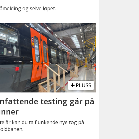
åmelding og selve løpet.
PLUSS
fattende testing går på
inner
e år kan du ta flunkende nye tog på
foldbanen.