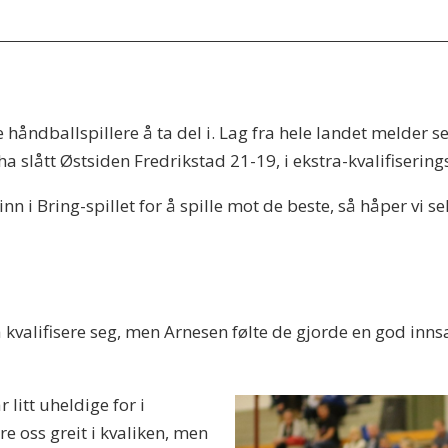
e håndballspillere å ta del i. Lag fra hele landet melder 
 å ha slått Østsiden Fredrikstad 21-19, i ekstra-kvalifiseri
nn i Bring-spillet for å spille mot de beste, så håper vi se
kvalifisere seg, men Arnesen følte de gjorde en god inn
r litt uheldige for i
e oss greit i kvaliken, men