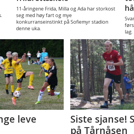
hå
11-åringene Frida, Milla og Ada har storkost
.
seg med høy fart og mye
Sva
konkurranseinstinkt på Sofiemyr stadion
førs
denne uka.
lag.
nge leve
Siste sjanse!
på Tårnåsen