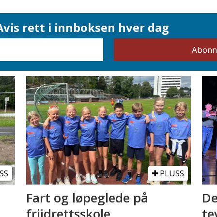
vis rett i innboksen hver dag
SS
PLUSS
Fart og løpeglede på
De
friidrettsskole
te