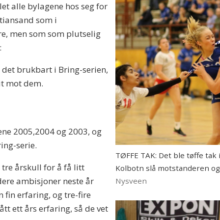
t alle bylagene hos seg for
istiansand som i
re, men som som plutselig
:
 det brukbart i Bring-serien,
eit mot dem.
gene 2005,2004 og 2003, og
ing-serie.
TØFFE TAK: Det ble tøffe ta
re årskull for å få litt
Kolbotn slå motstanderen og k
videre ambisjoner neste år
Nysveen
 fin erfaring, og tre-fire
ått ett års erfaring, så de vet