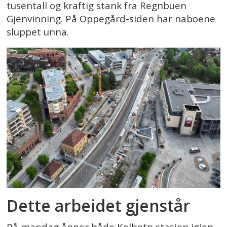
tusentall og kraftig stank fra Regnbuen
Gjenvinning. På Oppegård-siden har naboene
sluppet unna.
Dette arbeidet gjenstår
På mandag åpner både Kolbotn stasjon igjen