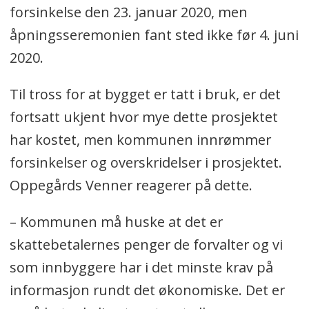
forsinkelse den 23. januar 2020, men
Oppegård Avis kjenner til må være
åpningsseremonien fant sted ikke før 4. juni
Kolben-prosjektet med sine 39 millioner
2020.
kroner over budsjettet (kostet rundt 214
millioner til slutt).
Til tross for at bygget er tatt i bruk, er det
De siste årene har kommunen hatt flere
fortsatt ukjent hvor mye dette prosjektet
andre prosjekter med budsjettsprekk på
har kostet, men kommunen innrømmer
flere millioner kroner (blant annet
forsinkelser og overskridelser i prosjektet.
Pyramiden og prosjektet på Høyås).
Oppegårds Venner reagerer på dette.
Kolbotn skole har en foreløpig
– Kommunen må huske at det er
budsjettsprekk på 88 millioner kroner.
skattebetalernes penger de forvalter og vi
VA-prosjektet på Bålerud har en foreløpig
som innbyggere har i det minste krav på
budsjettsprekk på 73 millioner kroner
informasjon rundt det økonomiske. Det er