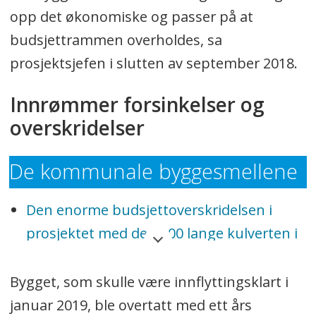
opp det økonomiske og passer på at
budsjettrammen overholdes, sa
prosjektsjefen i slutten av september 2018.
Innrømmer forsinkelser og
overskridelser
De kommunale byggesmellene
Den enorme budsjettoverskridelsen i
prosjektet med den 200 lange kulverten i
Liaveien på Kolbotn
har irritert mange
innbyggere.
Bygget, som skulle være innflyttingsklart i
januar 2019, ble overtatt med ett års
Den andre store budsjettsprekken