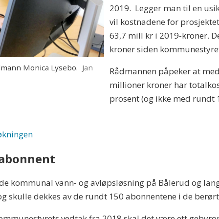
2019. Legger man til en usikk
vil kostnadene for prosjekte
63,7 mill kr i 2019-kroner. D
kroner siden kommunestyret
ann Monica Lysebo.
Jan
Rådmannen påpeker at med 
millioner kroner har totalk
prosent (og ikke med rundt 
røkningen
r abonnent
de kommunal vann- og avløpsløsning på Bålerud og langs
4, og skulle dekkes av de rundt 150 abonnentene i de berø
ge kommunestyrets vedtak fra 2018 skal det være ett geby