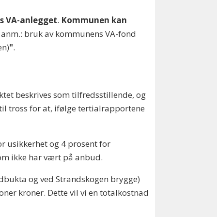
s VA-anlegget
.
Kommunen kan
. anm.: bruk av kommunens VA-fond
en)
"
.
tet beskrives som tilfredsstillende, og
l tross for at, ifølge tertialrapportene
.
r usikkerhet og 4 prosent for
 som ikke har vært på anbud.
andbukta og ved Strandskogen brygge)
er kroner. Dette vil vi en totalkostnad