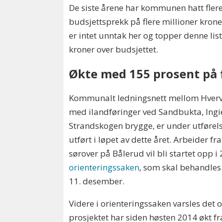
De siste årene har kommunen hatt fler
budsjettsprekk på flere millioner kron
er intet unntak her og topper denne lis
kroner over budsjettet.
Økte med 155 prosent på 
Kommunalt ledningsnett mellom Hverv
med ilandføringer ved Sandbukta, Ingi
Strandskogen brygge, er under utførelse
utført i løpet av dette året. Arbeider f
sørover på Bålerud vil bli startet opp i 
orienteringssaken
, som skal behandle
11. desember.
Videre i orienteringssaken varsles det 
prosjektet har siden høsten 2014 økt fra