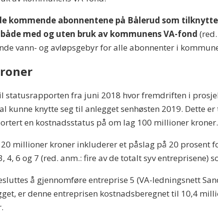
 de kommende abonnentene på Bålerud som tilknytte
n både med og uten bruk av kommunens VA-fond
(red
ende vann- og avløpsgebyr for alle abonnenter i kommun
kroner
 statusrapporten fra juni 2018 hvor fremdriften i prosjek
al kunne knytte seg til anlegget senhøsten 2019. Dette er ti
portert en kostnadsstatus på om lag 100 millioner kroner
20 millioner kroner inkluderer et påslag på 20 prosent fo
, 4, 6 og 7 (red. anm.: fire av de totalt syv entreprisene)
 besluttes å gjennomføre entreprise 5 (VA-ledningsnett S
t, er denne entreprisen kostnadsberegnet til 10,4 million
.