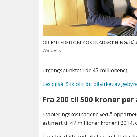
ORIENTERER OM KOSTNADSØKNING: Rådm
Walbeck
utgangspunktet i de 47 millionene).
Les også: Slik blir du påvirket av geby
Fra 200 til 500 kroner pe
Etableringskostnadene ved å opparbei
estimert til 47 millioner kroner i 201
I fjor ble dette vedtaket endret. Iføl