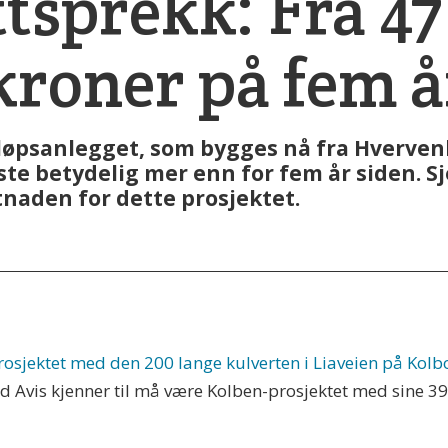
tsprekk: Fra 47 
kroner på fem å
psanlegget, som bygges nå fra Hvervenbu
oste betydelig mer enn for fem år siden. 
tnaden for dette prosjektet.
osjektet med den 200 lange kulverten i Liaveien på Kolb
Avis kjenner til må være Kolben-prosjektet med sine 39 