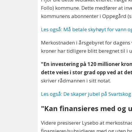
Follo) kommune. Dette medfører at inve
kommunens abonnenter i Oppegård (sn
Les også: Må betale skyhøyt for vann o
Merkostnaden i årsgebyret for dagens
kroner har tidligere blitt beregnet til
"En investering på 120 millioner kro
dette veies i stor grad opp ved at 
skriver rådmannen i sitt notat.
Les også: De skaper jubel på Svartskog
"Kan finansieres med og 
Videre presiserer Lysebo at merkostnad
finansieres/subsidieres med og uten 