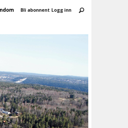
endom
Bli abonnent
Logg inn