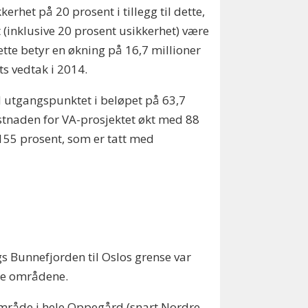
erhet på 20 prosent i tillegg til dette,
t (inklusive 20 prosent usikkerhet) være
ette betyr en økning på 16,7 millioner
s vedtak i 2014.
utgangspunktet i beløpet på 63,7
ostnaden for VA-prosjektet økt med 88
155 prosent, som er tatt med
 Bunnefjorden til Oslos grense var
rte områdene.
rområde i hele Oppegård (snart Nordre