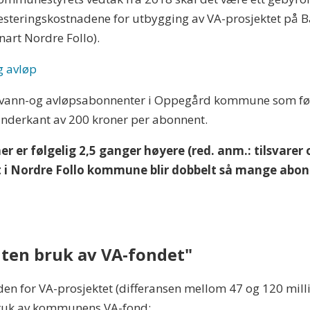
steringskostnadene for utbygging av VA-prosjektet på Bå
art Nordre Follo).
g avløp
 vann-og avløpsabonnenter i Oppegård kommune som følge
 i underkant av 200 kroner per abonnent.
ner er følgelig 2,5 ganger høyere (red. anm.: tilsvare
det i Nordre Follo kommune blir dobbelt så mange abo
uten bruk av VA-fondet"
en for VA-prosjektet (differansen mellom 47 og 120 mill
bruk av kommunens VA-fond: