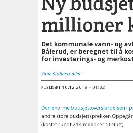
Ny budsjet
millioner 
Det kommunale vann- og avlø
Bålerud, er beregnet til å k
for investerings- og merkos
Yana
Stubberudlien
10.12.2019 - 01:02
PUBLISERT
Den enorme budsjettoverskridelsen i pr
andre store budsjettsprekken Oppegård 
(kostet rundt 214 millioner til slutt).