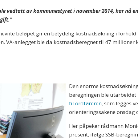
ble vedtatt av kommunestyret i november 2014, har nå en
gift."
nevnte beløpet gir en betydelig kostnadsøkning i forhold t
. VA-anlegget ble da kostnadsberegnet til 47 millioner k
Den enorme kostnadsøkningen
beregningen ble utarbeidet i
til ordføreren
, som legges v
orienteringssakene onsdag 
Her påpeker rådmann Monica
prosent, ifølge SSB-beregni