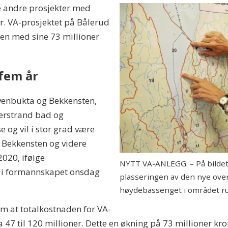
e andre prosjekter med
er. VA-prosjektet på Bålerud
ten med sine 73 millioner
fem år
enbukta og Bekkensten,
erstrand bad og
 og vil i stor grad være
ra Bekkensten og videre
2020, ifølge
NYTT VA-ANLEGG: – På bildet 
s i formannskapet onsdag
plasseringen av den nye ove
høydebassenget i området r
om at totalkostnaden for VA-
 47 til 120 millioner. Dette en økning på 73 millioner kro