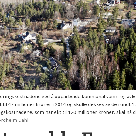
ringskostnadene ved å opparbeide kommunal vann- og avløp
t til 47 millioner kroner i 2014 og skulle dekkes av de rundt
ngskostnadene, som har økt til 120 millioner kroner, skal n
ordheim Dahl