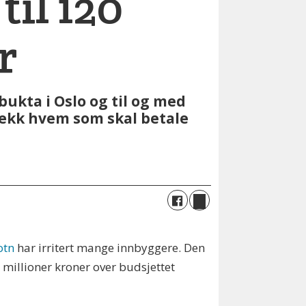
til 120
r
kta i Oslo og til og med
Sjekk hvem som skal betale
otn
har irritert mange innbyggere. Den
millioner kroner over budsjettet