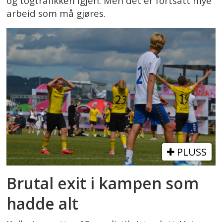
og togtrafikken igjen. Men det er fortsatt mye
arbeid som må gjøres.
PLUSS
Brutal exit i kampen som
hadde alt