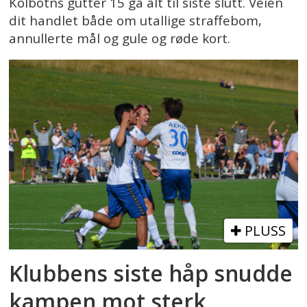
Kolbotns gutter 15 ga alt til siste slutt. Veien
dit handlet både om utallige straffebom,
annullerte mål og gule og røde kort.
PLUSS
Klubbens siste håp snudde
kampen mot sterk