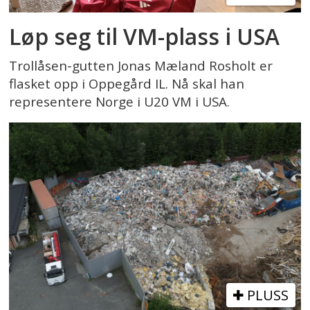
Løp seg til VM-plass i USA
Trollåsen-gutten Jonas Mæland Rosholt er
flasket opp i Oppegård IL. Nå skal han
representere Norge i U20 VM i USA.
PLUSS