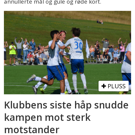
annullerte mål og gule og røde kort.
PLUSS
Klubbens siste håp snudde
kampen mot sterk
motstander