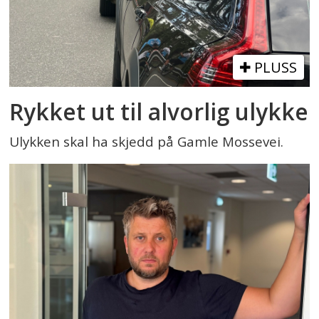
PLUSS
Rykket ut til alvorlig ulykke
Ulykken skal ha skjedd på Gamle Mossevei.