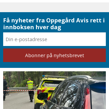
Få nyheter fra Oppegård Avis rett i
innboksen hver dag