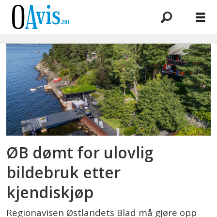
Emne:
østlandets
blad
ØB dømt for ulovlig
bildebruk etter
kjendiskjøp
Regionavisen Østlandets Blad må gjøre opp