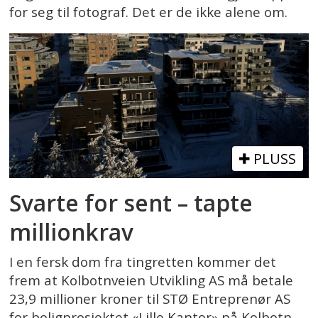
for seg til fotograf. Det er de ikke alene om.
PLUSS
Svarte for sent – tapte
millionkrav
I en fersk dom fra tingretten kommer det
frem at Kolbotnveien Utvikling AS må betale
23,9 millioner kroner til STØ Entreprenør AS
for boligprosjektet «Lille Kantor» på Kolbotn.